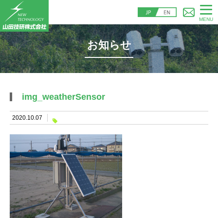
MENU
お知らせ
img_weatherSensor
2020.10.07