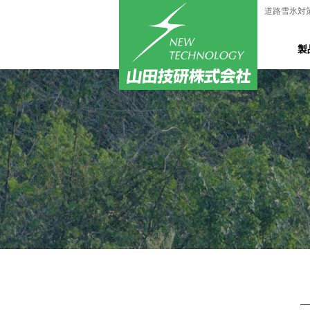
道路雪氷対
製