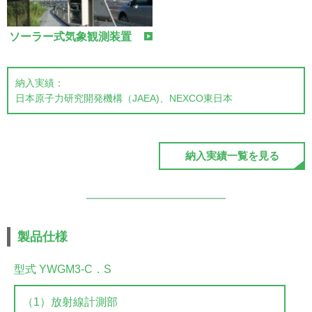
ソーラー式気象観測装置
納入実績：
⽇本原⼦⼒研究開発機構（JAEA)、NEXCO東日本
納入実績一覧を見る
製品仕様
型式 YWGM3-C．S
（1）放射線計測部