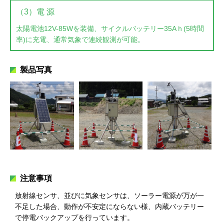
（3）電 源
太陽電池12V-85Wを装備、サイクルバッテリー35Aｈ(5時間
率)に充電、通常気象で連続観測が可能。
製品写真
注意事項
放射線センサ、並びに気象センサは、ソーラー電源が万が一
不⾜した場合、動作が不安定にならない様、内蔵バッテリー
で停電バックアップを⾏っています。