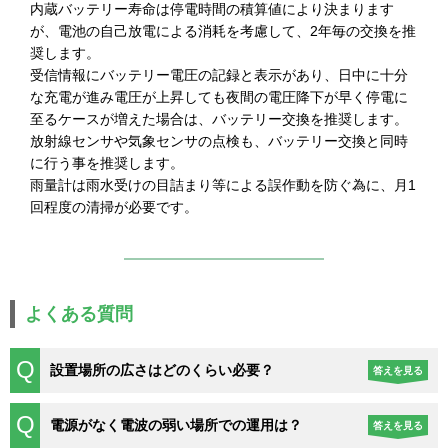
内蔵バッテリー寿命は停電時間の積算値により決まります
が、電池の⾃⼰放電による消耗を考慮して、2年毎の交換を推
奨します。
受信情報にバッテリー電圧の記録と表⽰があり、⽇中に⼗分
な充電が進み電圧が上昇しても夜間の電圧降下が早く停電に
⾄るケースが増えた場合は、バッテリー交換を推奨します。
放射線センサや気象センサの点検も、バッテリー交換と同時
に⾏う事を推奨します。
⾬量計は⾬⽔受けの⽬詰まり等による誤作動を防ぐ為に、⽉1
回程度の清掃が必要です。
よくある質問
設置場所の広さはどのくらい必要？
答えを見る
電源がなく電波の弱い場所での運用は？
答えを見る