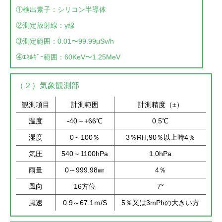
①検出素⼦：シリコン半導体
②測定放射線：γ線
③測定範囲：0.01〜99.99μSv/h
④ｴﾈﾙｷﾞｰ範囲：60KeV〜1.25MeV
（２）気象観測部
観測項目
計測範囲
計測精度（±）
温度
-40～+66℃
0.5℃
湿度
0～100％
3％RH,90％以上時4％
気圧
540～1100hPa
1.0hPa
雨量
0～999.98㎜
4％
風向
16方位
7°
風速
0.9～67.1ｍ/S
5％又は3mPhの大きい方