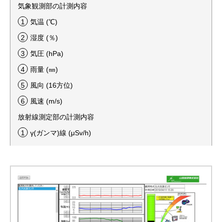
気象観測部の計測内容
気温 (℃)
湿度 (％)
気圧 (hPa)
⾬量 (㎜)
⾵向 (16⽅位)
⾵速 (m/s)
放射線測定部の計測内容
γ(ガンマ)線 (μSv/h)