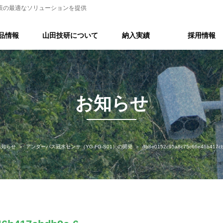
策の最適なソリューションを提供
品情報
山田技研について
納入実績
採用情報
お知らせ
お知らせ
アンダーパス冠水センサ（YG-FG-S01）の開発
db8e0152c95a8c75c66e46b417cb