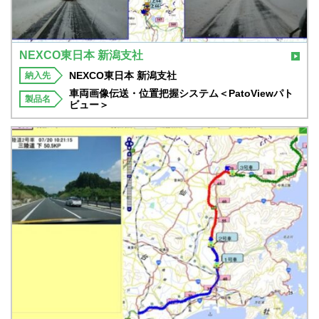
NEXCO東日本 新潟支社
NEXCO東日本 新潟支社
納入先
車両画像伝送・位置把握システム＜PatoViewパト
製品名
ビュー＞